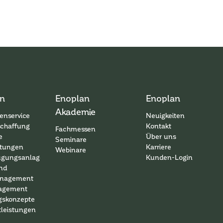
n
Enoplan
Enoplan
Akademie
enservice
Neuigkeiten
schaffung
Kontakt
Fachmessen
e
Über uns
Seminare
ttungen
Karriere
Webinare
ugungsanlagen
Kunden-Login
nd
nagement
agement
gskonzepte
tleistungen