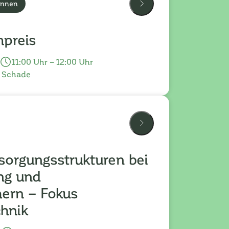
*innen
mpreis
11:00 Uhr – 12:00 Uhr
f Schade
sorgungsstrukturen bei
ng und
hern – Fokus
hnik