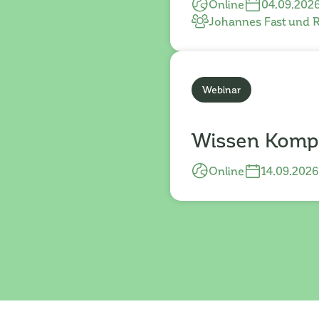
Online
04.09.202
Johannes Fast und 
Webinar
Wissen Komp
Online
14.09.2026