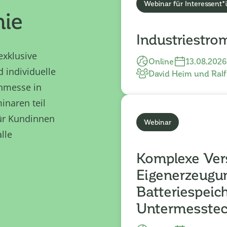
Webinar für Interessent
ie
Industriestro
exklusive
Online
13.08.2026
 individuelle
David Heim und Ral
chmesse in
inaren teil
ür Kundinnen
Webinar
lle
Komplexe Ver
Eigenerzeugu
Batteriespeic
Untermesstec