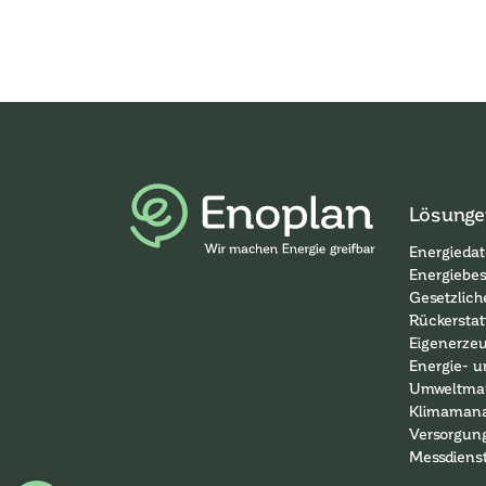
Lösunge
Energiedat
Energiebe
Gesetzlich
Rückersta
Eigenerze
Energie- u
Umweltma
Klimaman
Versorgun
Messdiens