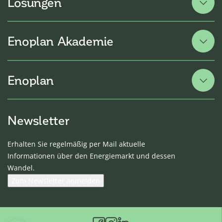
Lösungen
Energiedatenservice
Energiebeschaffung
Enoplan Akademie
Gesetzliche Rückerstattungen
Eigenerzeugungsanlagen
Fachmessen
Energie- und Umweltmanagement
Seminare
Enoplan
Klimamanagement
Webinare
Versorgungskonzepte
Messdienstleistungen
Neuigkeiten
Kontakt
Newsletter
Über uns
Karriere
Erhalten Sie regelmäßig per Mail aktuelle
Kunden-Login
Informationen über den Energiemarkt und dessen
Wandel.
Zum Newsletter anmelden