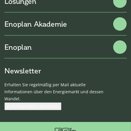
Lösungen
Energiedatenservice
Energiebeschaffung
Enoplan Akademie
Gesetzliche Rückerstattungen
Eigenerzeugungsanlagen
Fachmessen
Energie- und Umweltmanagement
Seminare
Enoplan
Klimamanagement
Webinare
Versorgungskonzepte
Messdienstleistungen
Neuigkeiten
Kontakt
Newsletter
Über uns
Karriere
Erhalten Sie regelmäßig per Mail aktuelle
Kunden-Login
Informationen über den Energiemarkt und dessen
Wandel.
Zum Newsletter anmelden