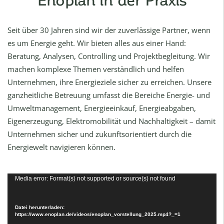
Seit über 30 Jahren sind wir der zuverlässige Partner, wenn
es um Energie geht. Wir bieten alles aus einer Hand:
Beratung, Analysen, Controlling und Projektbegleitung. Wir
machen komplexe Themen verständlich und helfen
Unternehmen, ihre Energieziele sicher zu erreichen. Unsere
ganzheitliche Betreuung umfasst die Bereiche Energie- und
Umweltmanagement, Energieeinkauf, Energieabgaben,
Eigenerzeugung, Elektromobilität und Nachhaltigkeit – damit
Unternehmen sicher und zukunftsorientiert durch die
Energiewelt navigieren können.
Video-
Media error: Format(s) not supported or source(s) not found
Player
Datei herunterladen:
https://www.enoplan.de/videos/enoplan_vorstellung_2025.mp4?_=1