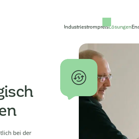
Industriestrompreis
Lösungen
En
gisch
fen
lich bei der