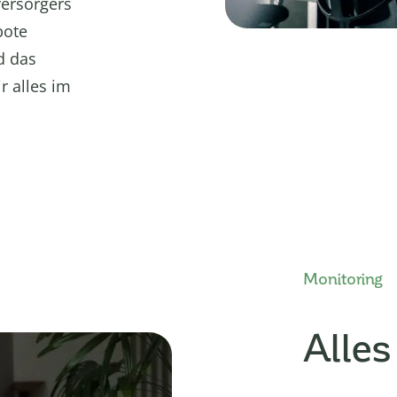
ersorgers
bote
d das
r alles im
Monitoring
Alles